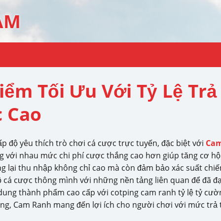
AM
iểm Tối Ưu Với Tỷ Lệ Tr
c Cao
 độ yêu thích trò chơi cá cược trực tuyến, đặc biệt với
Cam
ng với nhau mức chi phí cược thắng cao hơn giúp tăng cơ h
ang lại thu nhập không chỉ cao mà còn đảm bảo xác suất chi
ộ cá cược thông mình với những nền tảng liên quan để đã đ
ung thành phẩm cao cấp với cotping cam ranh tỷ lệ tỷ cườn
ùng, Cam Ranh mang đến lợi ích cho người chơi với mức tr