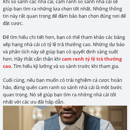
Khi so sánh các nhà cái, cam ranh so sánh nhà cái sẽ
giúp bạn tìm ra những lựa chọn tốt nhất. Những thông
tin này rất quan trọng để đảm bảo bạn chọn đúng nơi để
đặt cược.
Để tìm hiểu chi tiết hơn, bạn có thể tham khảo các bảng
xếp hạng nhà cái có tỷ lệ trả thưởng cao. Những dự báo
và phân tích này sẽ giúp bạn có quyết định sáng suốt
hơn. Hãy thật cẩn thận khi
cam ranh tỷ lệ trả thưởng
cao
. Tìm hiểu kỹ lưỡng và so sánh trước khi tham gia.
Cuối cùng, nếu bạn muốn có trải nghiệm cá cược hoàn
hảo, đừng quên cam ranh so sánh nhà cái là một bước
quan trọng. Nó sẽ giúp bạn tìm ra những nhà cái tốt
nhất với các ưu đãi hấp dẫn.