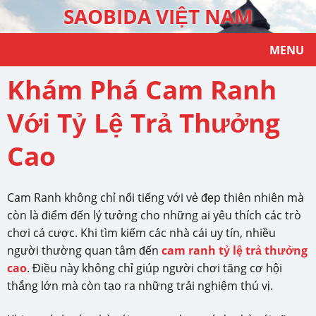
SAOBIDA VIỆT NAM
MENU
Khám Phá Cam Ranh
Với Tỷ Lệ Trả Thưởng
Cao
Cam Ranh không chỉ nổi tiếng với vẻ đẹp thiên nhiên mà
còn là điểm đến lý tưởng cho những ai yêu thích các trò
chơi cá cược. Khi tìm kiếm các nhà cái uy tín, nhiều
người thường quan tâm đến
cam ranh tỷ lệ trả thưởng
cao
. Điều này không chỉ giúp người chơi tăng cơ hội
thắng lớn mà còn tạo ra những trải nghiệm thú vị.