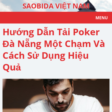
SAOBIDA VIỆT NAM
MENU
Hướng Dẫn Tải Poker
Đà Nẵng Một Chạm Và
Cách Sử Dụng Hiệu
Quả