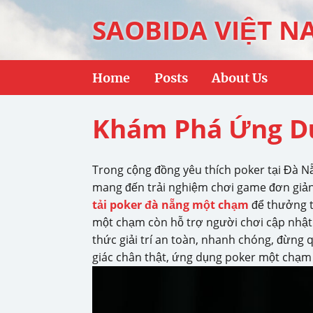
SAOBIDA VIỆT N
Home
Posts
About Us
Khám Phá Ứng Dụ
Trong cộng đồng yêu thích poker tại Đà N
mang đến trải nghiệm chơi game đơn giản,
tải poker đà nẵng một chạm
để thưởng t
một chạm còn hỗ trợ người chơi cập nhậ
thức giải trí an toàn, nhanh chóng, đừng
giác chân thật, ứng dụng poker một chạm l