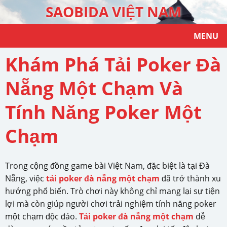
SAOBIDA VIỆT NAM
MENU
Khám Phá Tải Poker Đà
Nẵng Một Chạm Và
Tính Năng Poker Một
Chạm
Trong cộng đồng game bài Việt Nam, đặc biệt là tại Đà
Nẵng, việc
tải poker đà nẵng một chạm
đã trở thành xu
hướng phổ biến. Trò chơi này không chỉ mang lại sự tiện
lợi mà còn giúp người chơi trải nghiệm tính năng poker
một chạm độc đáo.
Tải poker đà nẵng một chạm
dễ