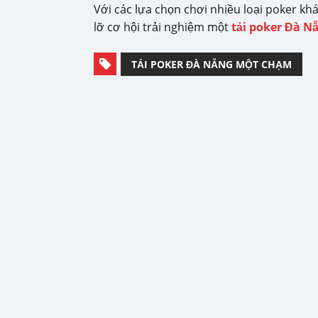
Với các lựa chọn chơi nhiều loại poker kh
lỡ cơ hội trải nghiệm một
tải poker Đà 
TẢI POKER ĐÀ NẴNG MỘT CHẠM