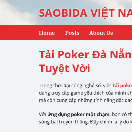
SAOBIDA VIỆT N
Home
Posts
About Us
Tải Poker Đà Nẵ
Tuyệt Vời
Trong thời đại công nghệ số, việc
tải pok
dàng truy cập game yêu thích của mình ch
mà còn cung cấp những tính năng độc đáo
Với
ứng dụng poker một chạm
, bạn có 
sòng bài truyền thống. Đây chính là lý do