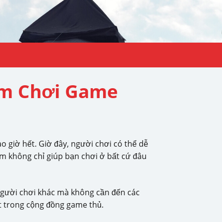
ệm Chơi Game
o giờ hết. Giờ đây, người chơi có thể dễ
m không chỉ giúp bạn chơi ở bất cứ đâu
i người chơi khác mà không cần đến các
 trong cộng đồng game thủ.