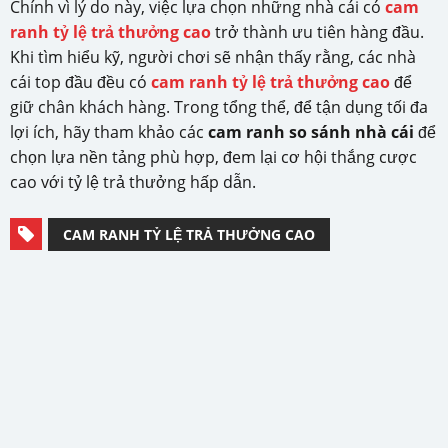
Chính vì lý do này, việc lựa chọn những nhà cái có
cam
ranh tỷ lệ trả thưởng cao
trở thành ưu tiên hàng đầu.
Khi tìm hiểu kỹ, người chơi sẽ nhận thấy rằng, các nhà
cái top đầu đều có
cam ranh tỷ lệ trả thưởng cao
để
giữ chân khách hàng. Trong tổng thể, để tận dụng tối đa
lợi ích, hãy tham khảo các
cam ranh so sánh nhà cái
để
chọn lựa nền tảng phù hợp, đem lại cơ hội thắng cược
cao với tỷ lệ trả thưởng hấp dẫn.
CAM RANH TỶ LỆ TRẢ THƯỞNG CAO