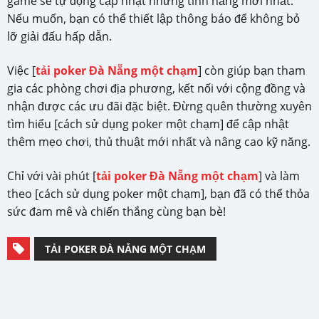
game sẽ tự động cập nhật những tính năng mới nhất.
Nếu muốn, bạn có thể thiết lập thông báo để không bỏ
lỡ giải đấu hấp dẫn.
Việc [
tải poker Đà Nẵng một chạm
] còn giúp bạn tham
gia các phòng chơi địa phương, kết nối với cộng đồng và
nhận được các ưu đãi đặc biệt. Đừng quên thường xuyên
tìm hiểu [cách sử dụng poker một chạm] để cập nhật
thêm mẹo chơi, thủ thuật mới nhất và nâng cao kỹ năng.
Chỉ với vài phút [
tải poker Đà Nẵng một chạm
] và làm
theo [cách sử dụng poker một chạm], bạn đã có thể thỏa
sức đam mê và chiến thắng cùng bạn bè!
TẢI POKER ĐÀ NẴNG MỘT CHẠM