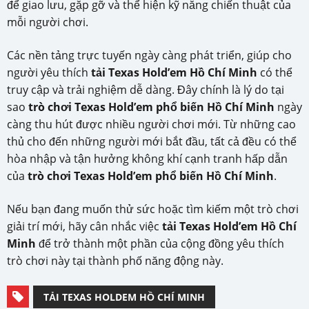
để giao lưu, gặp gỡ và thể hiện kỹ năng chiến thuật của
mỗi người chơi.
Các nền tảng trực tuyến ngày càng phát triển, giúp cho
người yêu thích
tải Texas Hold’em Hồ Chí Minh
có thể
truy cập và trải nghiệm dễ dàng. Đây chính là lý do tại
sao
trò chơi Texas Hold’em phổ biến Hồ Chí Minh
ngày
càng thu hút được nhiều người chơi mới. Từ những cao
thủ cho đến những người mới bắt đầu, tất cả đều có thể
hòa nhập và tận hưởng không khí cạnh tranh hấp dẫn
của
trò chơi Texas Hold’em phổ biến Hồ Chí Minh
.
Nếu bạn đang muốn thử sức hoặc tìm kiếm một trò chơi
giải trí mới, hãy cân nhắc việc
tải Texas Hold’em Hồ Chí
Minh
để trở thành một phần của cộng đồng yêu thích
trò chơi này tại thành phố năng động này.
TẢI TEXAS HOLDEM HỒ CHÍ MINH