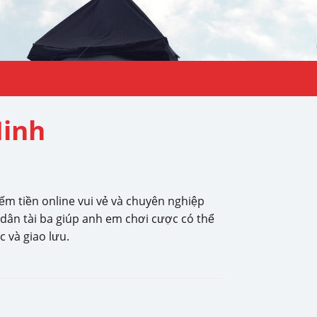
Minh
ếm tiền online vui vẻ và chuyên nghiệp
ứ dân tài ba giúp anh em chơi cược có thể
 và giao lưu.