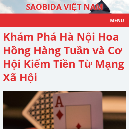
SAOBIDA VIỆT NAM
MENU
Khám Phá Hà Nội Hoa
Hồng Hàng Tuần và Cơ
Hội Kiếm Tiền Từ Mạng
Xã Hội